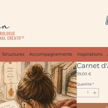
Structures
Accompagnements
Inspirations
Carnet d
Prix
39,00 €
Quantité
*
A