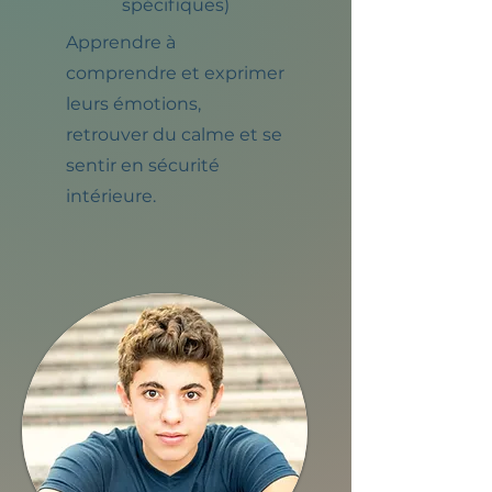
spécifiques)
Apprendre à
comprendre et exprimer
leurs émotions,
retrouver du calme et se
sentir en sécurité
intérieure.