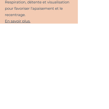
Respiration, détente et visualisation
pour favoriser l'apaisement et le
recentrage.
En savoir plus.​
Le Carnet de deuil©
Une approche créative et
symbolique pour accompagner
une perte ou une transition de vie.
En savoir plus.​
Tarifs et modalités
​Certaines personnes viennent
pour quelques séances afin de
traverser une période particulière.
D'autres choisissent un